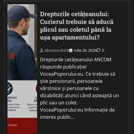
Drepturile cetățeanului:
Curierul trebuie să aducă
plicul sau coletul până la
ușa apartamentului?
Mocanu Erich
Iulie 20, 2026
0
Drepturile cetățeanului ANCOM
răspunde publicației
VoceaPoporului.eu. Ce trebuie să
știe pensionarii, persoanele
vârstnice și persoanele cu
dizabilități atunci când așteaptă un
plic sau un colet.
VoceaPoporului.eu Informație de
interes public…