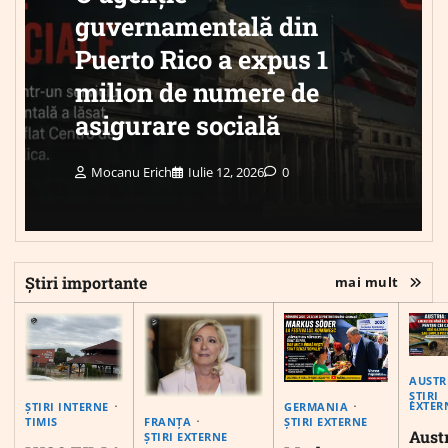
guvernamentală din
Puerto Rico a expus 1
milion de numere de
asigurare socială
Mocanu Erich
Iulie 12, 2026
0
Știri importante
mai mult
AUSTR
ȘTIRI
EXTER
ȘTIRI INTERNE
GERMANIA
FRANȚA
TIMIS
ȘTIRI EXTERNE
Austr
ȘTIRI EXTERNE