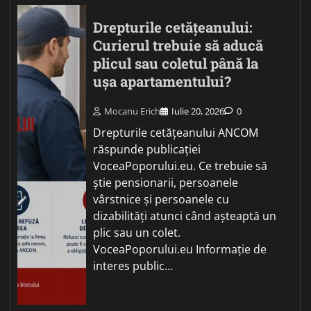
Drepturile cetățeanului:
Curierul trebuie să aducă
plicul sau coletul până la
ușa apartamentului?
Mocanu Erich
Iulie 20, 2026
0
Drepturile cetățeanului ANCOM
răspunde publicației
VoceaPoporului.eu. Ce trebuie să
știe pensionarii, persoanele
vârstnice și persoanele cu
dizabilități atunci când așteaptă un
plic sau un colet.
VoceaPoporului.eu Informație de
interes public…