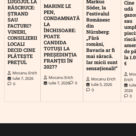
LUGOJUL LA
Markus
Cine
MARINE LE
RĂSCRUCE:
Söder, la
udă
PEN,
ȘTRAND
Festivalul
gazo
CONDAMNATĂ
SAU
Românesc
sau
LA
FACTURI?
din
umpl
ÎNCHISOARE:
VINERI,
Nürnberg:
pisc
POATE
CONSILIERII
„Fără
riscă
CANDIDA
LOCALI
români,
ame
TOTUȘI LA
DECID CINE
Bavaria ar fi
de p
PREȘEDINȚIA
PLĂTEȘTE
mai săracă.
la 1.
FRANȚEI ÎN
PREȚUL
Iar micii sunt
€
2027?
senzaționali!”
Mocanu Erich
Mo
Mocanu Erich
Iulie 7, 2026
Mocanu Erich
Erich
Iulie 7, 2026
0
0
Iulie 5, 2026
Iuli
0
2026
0