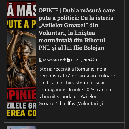
OPINIE | Dubla măsură care
pute a politică: De la isteria
„Azilelor Groazei” din
Voluntari, la liniștea
mormântală din Bihorul
PNL și al lui Ilie Bolojan
Mocanu Erich
Iulie 3, 2026
0
Istoria recentă a României ne-a
demonstrat că oroarea are culoare
politică în ochii sistemului și ai
propagandei. În iulie 2023, când a
izbucnit scandalul „Azilelor
Groazei” din Ilfov (Voluntari și…