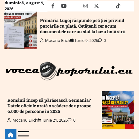
Skip
duminică, august 9,
facebook
youtube
Mail
instagram
twitter
truth
tiktok
wha
2026
to
content
Primăria Lugoj răspunde petiției privind
parcările cu plată. Cetățenii cer acum
documentele care au stat la baza hotărârii
Mocanu Erich
Iunie 9, 2026
0
Românii încep să părăsească Germania?
Datele oficiale arată o scădere de aproape
6.000 de persoane în 2025
Mocanu Erich
Iunie 21, 2026
0