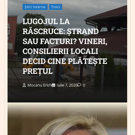
Știri Interne
Timis
LUGOJUL LA
RĂSCRUCE: ȘTRAND
SAU FACTURI? VINERI,
CONSILIERII LOCALI
DECID CINE PLĂTEȘTE
PREȚUL
Mocanu Erich
Iulie 7, 2026
0