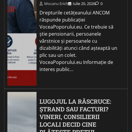
Mocanu Erich
Iulie 20, 2026
0
Drepturile cetățeanului ANCOM
răspunde publicației
VoceaPoporului.eu. Ce trebuie să
știe pensionarii, persoanele
vârstnice și persoanele cu
dizabilități atunci când așteaptă un
plic sau un colet.
VoceaPoporului.eu Informație de
interes public…
LUGOJUL LA RĂSCRUCE:
ȘTRAND SAU FACTURI?
VINERI, CONSILIERII
LOCALI DECID CINE