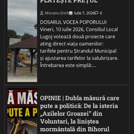
PLĂTEȘTE PREȚUL
Mocanu Erich
Iulie 7, 2026
0
DOSARUL VOCEA POPORULUI
Vineri, 10 iulie 2026, Consiliul Local
Lugoj votează două proiecte care
ating direct viața oamenilor:
tarifele pentru Ștrandul Municipal
și ajustarea tarifelor la salubrizare.
Întrebarea este simplă:…
OPINIE | Dubla măsură care
pute a politică: De la isteria
„Azilelor Groazei” din
Voluntari, la liniștea
mormântală din Bihorul