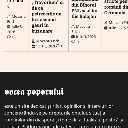
la 1.000
stricte pen
„Travorium” și
din Bihorul
€
românii di
de ce
PNL și al lui
Germania
petrecerile de
Ilie Bolojan
Mocanu
lux ascund
Erich
Mocanu Er
găuri în
Mocanu
Iulie 5,
Iulie 1, 202
buzunare
Erich
2026
Iulie 3, 2026
0
Mocanu Erich
0
Iulie 3, 2026
0
𝖛𝖔𝖈𝖊𝖆 𝖕𝖔𝖕𝖔𝖗𝖚𝖑𝖚𝖎
este un site dedicat știrilor, opiniilor și interviurilor,
concentrându-se pe drepturile omului, situația
românilor din diaspora și teme de actualitate politică și
socială. Platforma include categorii precum drepturi și