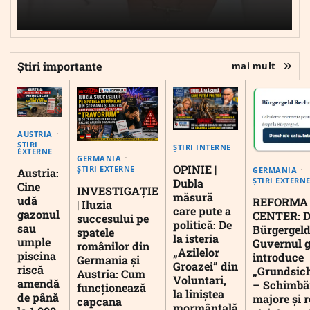
Știri importante
mai mult
AUSTRIA
ȘTIRI
ȘTIRI INTERNE
EXTERNE
GERMANIA
OPINIE |
ȘTIRI EXTERNE
GERMANIA
Austria:
ȘTIRI EXTERN
Dubla
Cine
INVESTIGAȚIE
măsură
udă
REFORMA
| Iluzia
care pute a
gazonul
CENTER: D
succesului pe
politică: De
sau
Bürgergeld
spatele
la isteria
umple
Guvernul 
românilor din
„Azilelor
piscina
introduce
Germania și
Groazei” din
riscă
„Grundsic
Austria: Cum
Voluntari,
amendă
– Schimbă
funcționează
la liniștea
de până
majore și r
capcana
mormântală