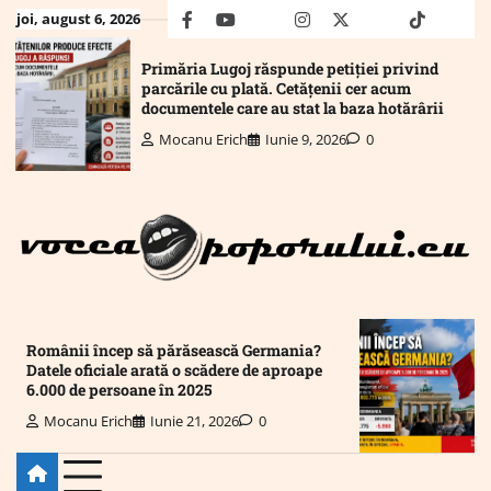
Skip
joi, august 6, 2026
facebook
youtube
Mail
instagram
twitter
truth
tiktok
wha
to
content
Primăria Lugoj răspunde petiției privind
parcările cu plată. Cetățenii cer acum
documentele care au stat la baza hotărârii
Mocanu Erich
Iunie 9, 2026
0
Românii încep să părăsească Germania?
Datele oficiale arată o scădere de aproape
6.000 de persoane în 2025
Mocanu Erich
Iunie 21, 2026
0