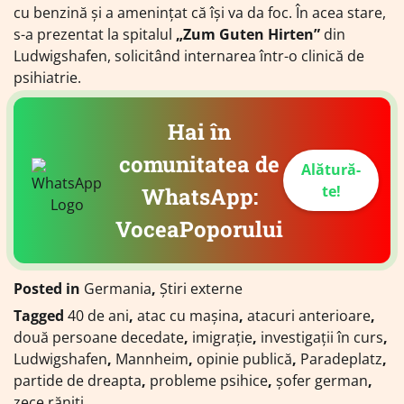
cu benzină și a amenințat că își va da foc. În acea stare,
s-a prezentat la spitalul
„Zum Guten Hirten”
din
Ludwigshafen, solicitând internarea într-o clinică de
psihiatrie.
Hai în
comunitatea de
Alătură-
te!
WhatsApp:
VoceaPoporului
Posted in
Germania
,
Știri externe
Tagged
40 de ani
,
atac cu mașina
,
atacuri anterioare
,
două persoane decedate
,
imigrație
,
investigații în curs
,
Ludwigshafen
,
Mannheim
,
opinie publică
,
Paradeplatz
,
partide de dreapta
,
probleme psihice
,
șofer german
,
zece răniți