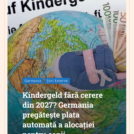
Germania
Știri Externe
Kindergeld fără cerere
din 2027? Germania
pregătește plata
automată a alocației