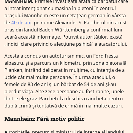
MANNHEIM.
Primele investigații arată că bărbatul care
a intrat intenționat cu mașina în pietoni în centrul
orașului Mannheim este un cetățean german în vârstă
de
40 de ani
, pe nume Alexander S. Parchetul din acest
oraș din landul Baden-Württemberg a confirmat luni
seară această informație. Potrivit autorităților, există
„indicii clare privind o afecțiune psihică” a atacatorului.
Acesta a condus un autoturism mic, un Ford Fiesta
albastru, și a parcurs un kilometru prin zona pietonală
Planken, intrând deliberat în mulțime, cu intenția de a
ucide cât mai multe persoane. În urma atacului, o
femeie de 83 de ani și un bărbat de 54 de ani și-au
pierdut viața. Alte zece persoane au fost rănite, unele
dintre ele grav. Parchetul a deschis o anchetă pentru
dublă crimă și tentativă de crimă în mai multe cazuri.
Mannheim: Fără motiv politic
Autoritățile, precum și ministrul de interne al landului