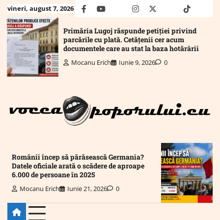
Skip
vineri, august 7, 2026
facebook
youtube
Mail
instagram
twitter
truth
tiktok
wha
to
content
Primăria Lugoj răspunde petiției privind
parcările cu plată. Cetățenii cer acum
documentele care au stat la baza hotărârii
Mocanu Erich
Iunie 9, 2026
0
Românii încep să părăsească Germania?
Datele oficiale arată o scădere de aproape
6.000 de persoane în 2025
Mocanu Erich
Iunie 21, 2026
0