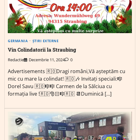
GERMANIA
ȘTIRI EXTERNE
Vin Colindatorii la Straubing
Redactie
Decembrie 11, 2024
0
Advertisements 🇷🇴Dragi români,Vă aşteptăm cu
mic cu mare la colindat! 🇷🇴🎶 Invitați speciali:🎼
Dorel Savu 🇷🇴🎼🎼 Carmen de la Sălciua cu
formația live !🇷🇴🎅🏻🎼🇷🇴 📆Duminică […]