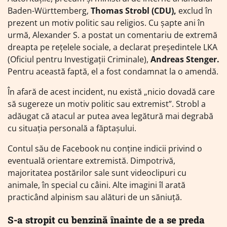
Baden-Württemberg,
Thomas Strobl (CDU),
exclud în
prezent un motiv politic sau religios. Cu șapte ani în
urmă, Alexander S. a postat un comentariu de extremă
dreapta pe rețelele sociale, a declarat președintele LKA
(Oficiul pentru Investigații Criminale),
Andreas Stenger.
Pentru această faptă, el a fost condamnat la o amendă.
În afară de acest incident, nu există „nicio dovadă care
să sugereze un motiv politic sau extremist”. Strobl a
adăugat că atacul ar putea avea legătură mai degrabă
cu situația personală a făptașului.
Contul său de Facebook nu conține indicii privind o
eventuală orientare extremistă. Dimpotrivă,
majoritatea postărilor sale sunt videoclipuri cu
animale, în special cu câini. Alte imagini îl arată
practicând alpinism sau alături de un săniuță.
S-a stropit cu benzină înainte de a se preda