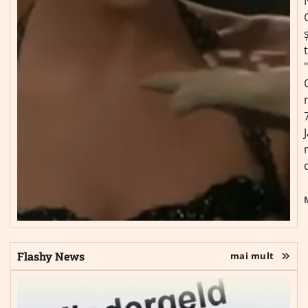
ș
Flashy News
mai mult