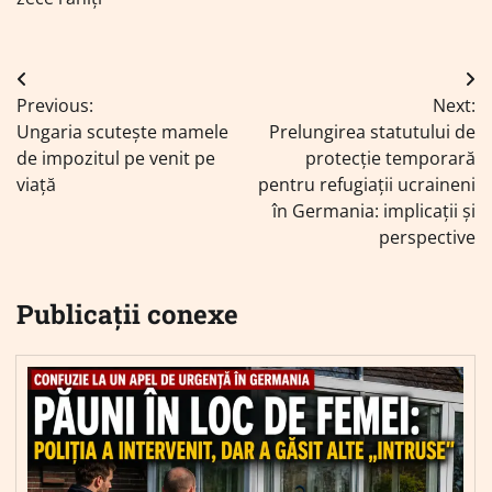
Navigare
Previous:
Next:
în
Ungaria scutește mamele
Prelungirea statutului de
articole
de impozitul pe venit pe
protecție temporară
viață
pentru refugiații ucraineni
în Germania: implicații și
perspective
Publicații conexe