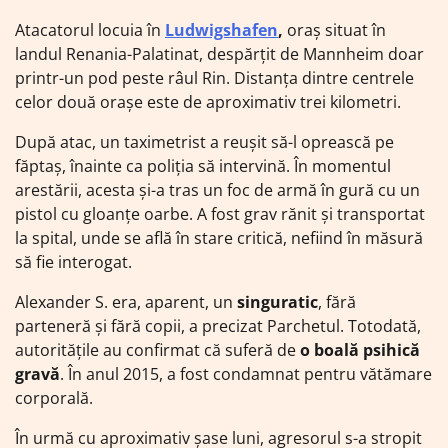
Atacatorul locuia în
Ludwigshafen
,
oraș situat în
landul Renania-Palatinat, despărțit de Mannheim doar
printr-un pod peste râul Rin. Distanța dintre centrele
celor două orașe este de aproximativ trei kilometri.
După atac, un taximetrist a reușit să-l oprească pe
făptaș, înainte ca poliția să intervină. În momentul
arestării, acesta și-a tras un foc de armă în gură cu un
pistol cu gloanțe oarbe. A fost grav rănit și transportat
la spital, unde se află în stare critică, nefiind în măsură
să fie interogat.
Alexander S. era, aparent, un
singuratic
, fără
parteneră și fără copii, a precizat Parchetul. Totodată,
autoritățile au confirmat că suferă de
o boală psihică
gravă
. În anul 2015, a fost condamnat pentru vătămare
corporală.
În urmă cu aproximativ șase luni, agresorul s-a stropit