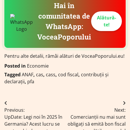
Hai în
comunitatea de
Alătură-
te!
WhatsApp:
VoceaPoporului
Pentru alte detalii, rămâi alături de VoceaPoporului.eu!
Posted in
Economie
Tagged
ANAF
,
cas
,
cass
,
cod fiscal
,
contribuții și
declarații
,
pfa
Navigare
Previous:
Next:
în
UpDate: Legi noi în 2025 în
Comercianții nu mai sunt
articole
Germania? Acest lucru se
obligați să emită bon fiscal