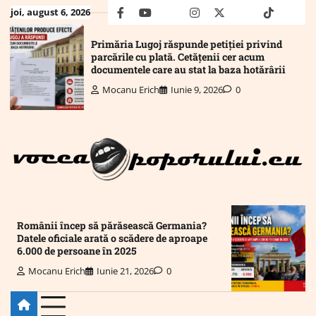
Skip
joi, august 6, 2026
facebook
youtube
Mail
instagram
twitter
truth
tiktok
wha
to
content
Primăria Lugoj răspunde petiției privind
parcările cu plată. Cetățenii cer acum
documentele care au stat la baza hotărârii
Mocanu Erich
Iunie 9, 2026
0
Românii încep să părăsească Germania?
Datele oficiale arată o scădere de aproape
6.000 de persoane în 2025
Mocanu Erich
Iunie 21, 2026
0