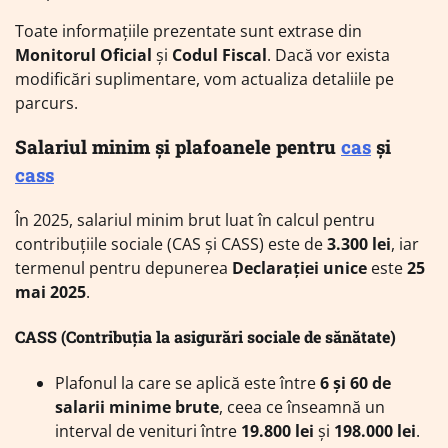
Toate informațiile prezentate sunt extrase din
Monitorul Oficial
și
Codul Fiscal
. Dacă vor exista
modificări suplimentare, vom actualiza detaliile pe
parcurs.
Salariul minim și plafoanele pentru
cas
și
cass
În 2025, salariul minim brut luat în calcul pentru
contribuțiile sociale (CAS și CASS) este de
3.300 lei
, iar
termenul pentru depunerea
Declarației unice
este
25
mai 2025
.
CASS (Contribuția la asigurări sociale de sănătate)
Plafonul la care se aplică este între
6 și 60 de
salarii minime brute
, ceea ce înseamnă un
interval de venituri între
19.800 lei
și
198.000 lei
.