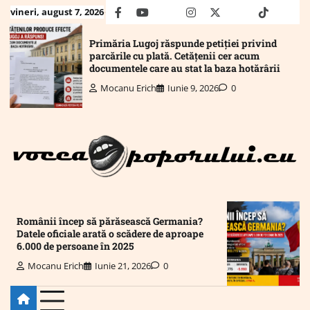
Skip
vineri, august 7, 2026
facebook
youtube
Mail
instagram
twitter
truth
tiktok
wha
to
content
Primăria Lugoj răspunde petiției privind
parcările cu plată. Cetățenii cer acum
documentele care au stat la baza hotărârii
Mocanu Erich
Iunie 9, 2026
0
Românii încep să părăsească Germania?
Datele oficiale arată o scădere de aproape
6.000 de persoane în 2025
Mocanu Erich
Iunie 21, 2026
0