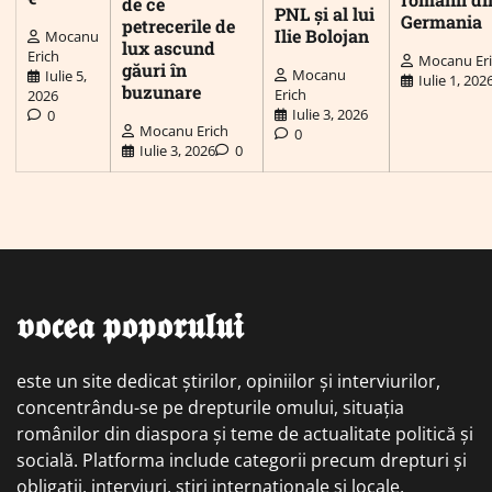
de ce
PNL și al lui
Germania
petrecerile de
Ilie Bolojan
Mocanu
lux ascund
Erich
Mocanu Er
găuri în
Mocanu
Iulie 5,
Iulie 1, 202
buzunare
Erich
2026
Iulie 3, 2026
0
Mocanu Erich
0
Iulie 3, 2026
0
𝖛𝖔𝖈𝖊𝖆 𝖕𝖔𝖕𝖔𝖗𝖚𝖑𝖚𝖎
este un site dedicat știrilor, opiniilor și interviurilor,
concentrându-se pe drepturile omului, situația
românilor din diaspora și teme de actualitate politică și
socială. Platforma include categorii precum drepturi și
obligații, interviuri, știri internaționale și locale,