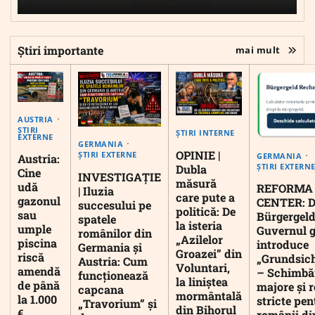
Știri importante
mai mult
AUSTRIA
ȘTIRI
ȘTIRI INTERNE
EXTERNE
GERMANIA
OPINIE |
ȘTIRI EXTERNE
GERMANIA
Austria:
ȘTIRI EXTERN
Dubla
Cine
INVESTIGAȚIE
măsură
udă
REFORMA
| Iluzia
care pute a
gazonul
CENTER: D
succesului pe
politică: De
sau
Bürgergeld
spatele
la isteria
umple
Guvernul 
românilor din
„Azilelor
piscina
introduce
Germania și
Groazei” din
riscă
„Grundsic
Austria: Cum
Voluntari,
amendă
– Schimbă
funcționează
la liniștea
de până
majore și r
capcana
mormântală
la 1.000
stricte pen
„Travorium” și
din Bihorul
€
românii di