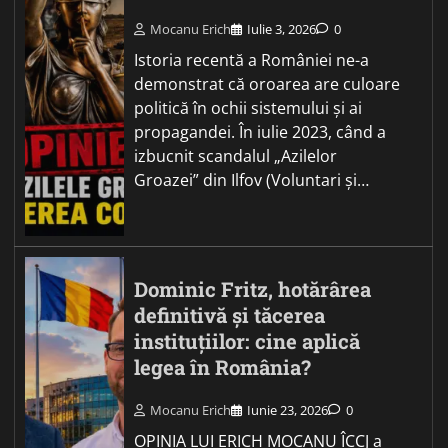
Mocanu Erich
Iulie 3, 2026
0
Istoria recentă a României ne-a
demonstrat că oroarea are culoare
politică în ochii sistemului și ai
propagandei. În iulie 2023, când a
izbucnit scandalul „Azilelor
Groazei” din Ilfov (Voluntari și…
Dominic Fritz, hotărârea
definitivă și tăcerea
instituțiilor: cine aplică
legea în România?
Mocanu Erich
Iunie 23, 2026
0
OPINIA LUI ERICH MOCANU ÎCCJ a