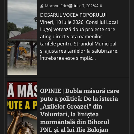
Mocanu Erich
Iulie 7, 2026
0
DOSARUL VOCEA POPORULUI
Vineri, 10 iulie 2026, Consiliul Local
Lugoj votează două proiecte care
ating direct viața oamenilor:
tarifele pentru Ștrandul Municipal
și ajustarea tarifelor la salubrizare.
Întrebarea este simplă:…
OPINIE | Dubla măsură care
pute a politică: De la isteria
„Azilelor Groazei” din
Voluntari, la liniștea
mormântală din Bihorul
PNL și al lui Ilie Bolojan