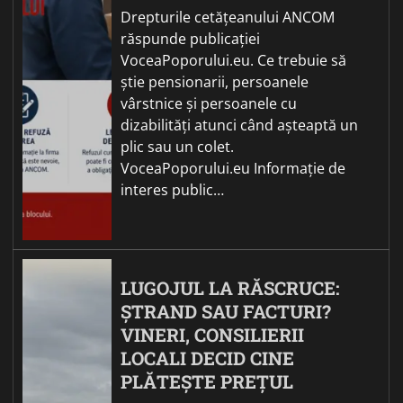
Drepturile cetățeanului ANCOM
răspunde publicației
VoceaPoporului.eu. Ce trebuie să
știe pensionarii, persoanele
vârstnice și persoanele cu
dizabilități atunci când așteaptă un
plic sau un colet.
VoceaPoporului.eu Informație de
interes public…
LUGOJUL LA RĂSCRUCE:
ȘTRAND SAU FACTURI?
VINERI, CONSILIERII
LOCALI DECID CINE
PLĂTEȘTE PREȚUL