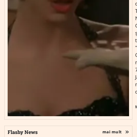
ș
Flashy News
mai mult