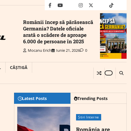
facebook
youtube
Mail
instagram
twitter
truth
tiktok
wha
Românii încep să părăsească
Germania? Datele oficiale
arată o scădere de aproape
6.000 de persoane în 2025
Mocanu Erich
Iunie 21, 2026
0
L
CÂȘTIGĂ
Latest Posts
Trending Posts
Știri Interne
România are