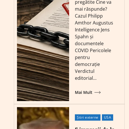
pregătite Cine va
mai răspunde?
Cazul Philipp
Amthor Augustus
Intelligence Jens
Spahn și
documentele
COVID Pericolele
pentru
democrație
Verdictul
editorial…
Mai Mult
Știri externe
USA