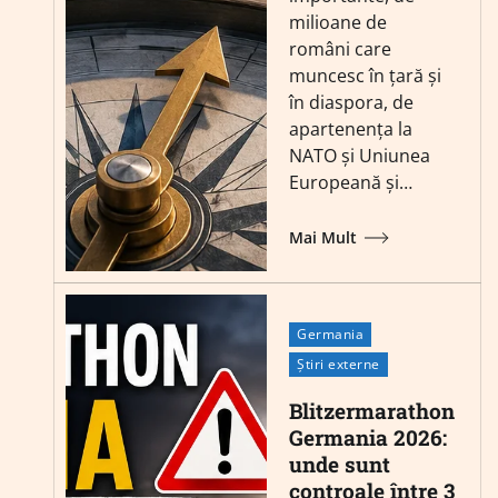
milioane de
români care
muncesc în țară și
în diaspora, de
apartenența la
NATO și Uniunea
Europeană și…
Mai Mult
Germania
Știri externe
Blitzermarathon
Germania 2026:
unde sunt
controale între 3