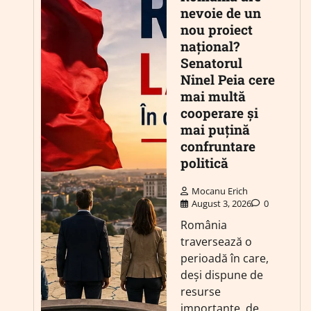
nevoie de un
nou proiect
național?
Senatorul
Ninel Peia cere
mai multă
cooperare și
mai puțină
confruntare
politică
Mocanu Erich
August 3, 2026
0
România
traversează o
perioadă în care,
deși dispune de
resurse
importante, de