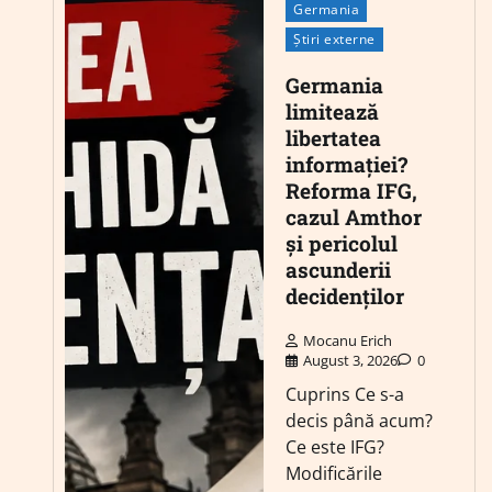
Germania
Știri externe
Germania
limitează
libertatea
informației?
Reforma IFG,
cazul Amthor
și pericolul
ascunderii
decidenților
Mocanu Erich
August 3, 2026
0
Cuprins Ce s-a
decis până acum?
Ce este IFG?
Modificările