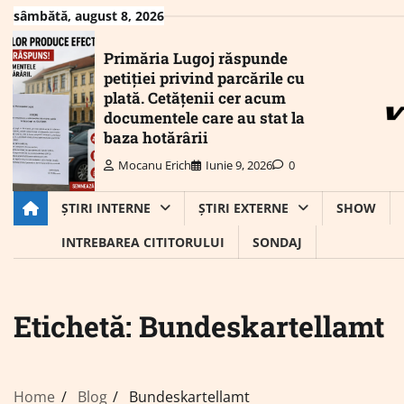
Skip
sâmbătă, august 8, 2026
to
content
Primăria Lugoj răspunde
petiției privind parcările cu
plată. Cetățenii cer acum
documentele care au stat la
baza hotărârii
Mocanu Erich
Iunie 9, 2026
0
ȘTIRI INTERNE
ȘTIRI EXTERNE
SHOW
INTREBAREA CITITORULUI
SONDAJ
Etichetă:
Bundeskartellamt
Home
Blog
Bundeskartellamt