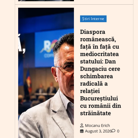
Știri Interne
Diaspora
românească,
față în față cu
mediocritatea
statului: Dan
Dungaciu cere
schimbarea
radicală a
relației
Bucureștiului
cu românii din
străinătate
Mocanu Erich
August 3, 2026
0