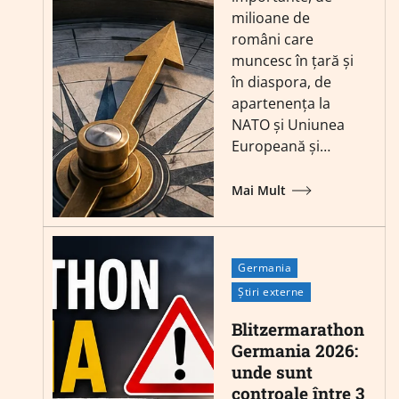
milioane de
români care
muncesc în țară și
în diaspora, de
apartenența la
NATO și Uniunea
Europeană și…
Mai Mult
Germania
Știri externe
Blitzermarathon
Germania 2026:
unde sunt
controale între 3