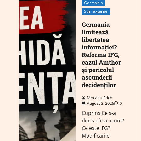
Germania
Știri externe
Germania
limitează
libertatea
informației?
Reforma IFG,
cazul Amthor
și pericolul
ascunderii
decidenților
Mocanu Erich
August 3, 2026
0
Cuprins Ce s-a
decis până acum?
Ce este IFG?
Modificările