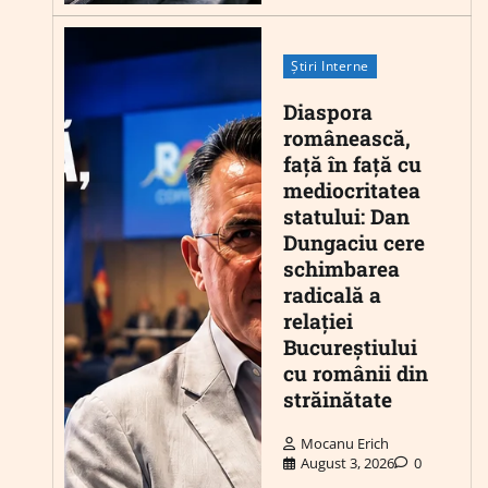
Știri Interne
Diaspora
românească,
față în față cu
mediocritatea
statului: Dan
Dungaciu cere
schimbarea
radicală a
relației
Bucureștiului
cu românii din
străinătate
Mocanu Erich
August 3, 2026
0