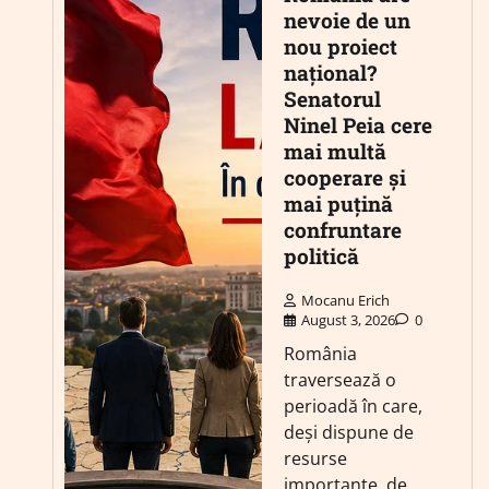
nevoie de un
nou proiect
național?
Senatorul
Ninel Peia cere
mai multă
cooperare și
mai puțină
confruntare
politică
Mocanu Erich
August 3, 2026
0
România
traversează o
perioadă în care,
deși dispune de
resurse
importante, de