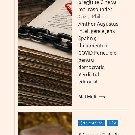
pregătite Cine va
mai răspunde?
Cazul Philipp
Amthor Augustus
Intelligence Jens
Spahn și
documentele
COVID Pericolele
pentru
democrație
Verdictul
editorial…
Mai Mult
Știri externe
USA