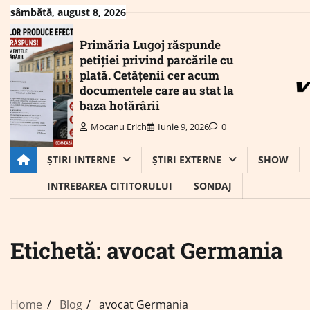
Skip
sâmbătă, august 8, 2026
to
content
Primăria Lugoj răspunde
petiției privind parcările cu
plată. Cetățenii cer acum
documentele care au stat la
baza hotărârii
Mocanu Erich
Iunie 9, 2026
0
ȘTIRI INTERNE
ȘTIRI EXTERNE
SHOW
INTREBAREA CITITORULUI
SONDAJ
Etichetă:
avocat Germania
Home
Blog
avocat Germania