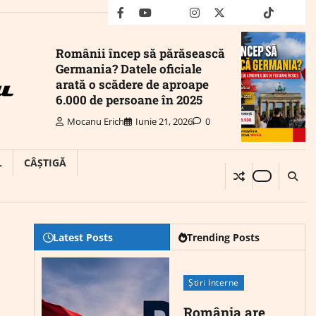
facebook
youtube
Mail
instagram
twitter
truth
tiktok
wha
Românii încep să părăsească
Germania? Datele oficiale
arată o scădere de aproape
6.000 de persoane în 2025
Mocanu Erich
Iunie 21, 2026
0
L
CÂȘTIGĂ
Latest Posts
Trending Posts
Știri Interne
România are