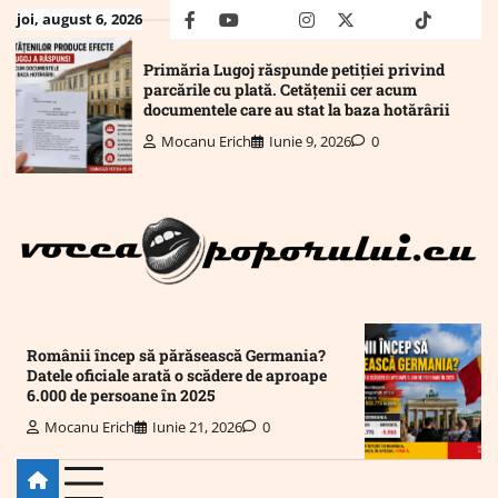
Skip
joi, august 6, 2026
facebook
youtube
Mail
instagram
twitter
truth
tiktok
wha
to
content
Primăria Lugoj răspunde petiției privind
parcările cu plată. Cetățenii cer acum
documentele care au stat la baza hotărârii
Mocanu Erich
Iunie 9, 2026
0
Românii încep să părăsească Germania?
Datele oficiale arată o scădere de aproape
6.000 de persoane în 2025
Mocanu Erich
Iunie 21, 2026
0