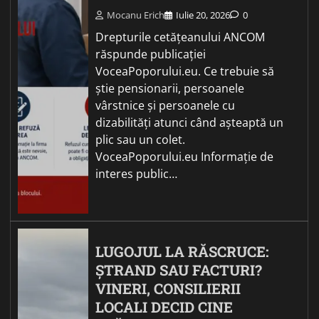
Mocanu Erich
Iulie 20, 2026
0
Drepturile cetățeanului ANCOM
răspunde publicației
VoceaPoporului.eu. Ce trebuie să
știe pensionarii, persoanele
vârstnice și persoanele cu
dizabilități atunci când așteaptă un
plic sau un colet.
VoceaPoporului.eu Informație de
interes public…
LUGOJUL LA RĂSCRUCE:
ȘTRAND SAU FACTURI?
VINERI, CONSILIERII
LOCALI DECID CINE