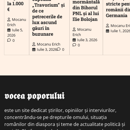
mormântală
la 1.000
stricte pen
„Travorium” și
din Bihorul
€
românii di
de ce
PNL și al lui
Germania
petrecerile de
Ilie Bolojan
Mocanu
lux ascund
Erich
Mocanu Er
găuri în
Mocanu
Iulie 5,
Iulie 1, 202
buzunare
Erich
2026
Iulie 3, 2026
0
Mocanu Erich
0
Iulie 3, 2026
0
𝖛𝖔𝖈𝖊𝖆 𝖕𝖔𝖕𝖔𝖗𝖚𝖑𝖚𝖎
este un site dedicat știrilor, opiniilor și interviurilor,
concentrându-se pe drepturile omului, situația
românilor din diaspora și teme de actualitate politică și