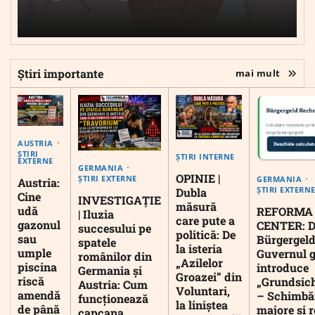
Știri importante
mai mult
AUSTRIA
ȘTIRI
ȘTIRI INTERNE
EXTERNE
GERMANIA
OPINIE |
ȘTIRI EXTERNE
GERMANIA
Austria:
ȘTIRI EXTERN
Dubla
Cine
INVESTIGAȚIE
măsură
udă
REFORMA
| Iluzia
care pute a
gazonul
CENTER: D
succesului pe
politică: De
sau
Bürgergeld
spatele
la isteria
umple
Guvernul 
românilor din
„Azilelor
piscina
introduce
Germania și
Groazei” din
riscă
„Grundsic
Austria: Cum
Voluntari,
amendă
– Schimbă
funcționează
la liniștea
de până
majore și r
capcana