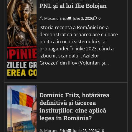
PNL și al lui Ilie Bolojan
Mocanu Erich
Iulie 3, 2026
0
Istoria recentă a României ne-a
demonstrat că oroarea are culoare
politică în ochii sistemului și ai
propagandei. În iulie 2023, când a
izbucnit scandalul „Azilelor
Groazei” din Ilfov (Voluntari și…
Dominic Fritz, hotărârea
definitivă și tăcerea
instituțiilor: cine aplică
legea în România?
Mocanu Erich
Iunie 23, 2026
0