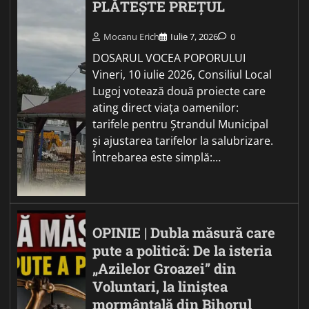
PLĂTEȘTE PREȚUL
Mocanu Erich
Iulie 7, 2026
0
DOSARUL VOCEA POPORULUI
Vineri, 10 iulie 2026, Consiliul Local
Lugoj votează două proiecte care
ating direct viața oamenilor:
tarifele pentru Ștrandul Municipal
și ajustarea tarifelor la salubrizare.
Întrebarea este simplă:…
OPINIE | Dubla măsură care
pute a politică: De la isteria
„Azilelor Groazei” din
Voluntari, la liniștea
mormântală din Bihorul