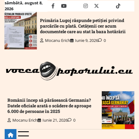
Skip
sâmbătă, august 8,
facebook
youtube
Mail
instagram
twitter
truth
tiktok
wha
2026
to
content
Primăria Lugoj răspunde petiției privind
parcările cu plată. Cetățenii cer acum
documentele care au stat la baza hotărârii
Mocanu Erich
Iunie 9, 2026
0
Românii încep să părăsească Germania?
Datele oficiale arată o scădere de aproape
6.000 de persoane în 2025
Mocanu Erich
Iunie 21, 2026
0