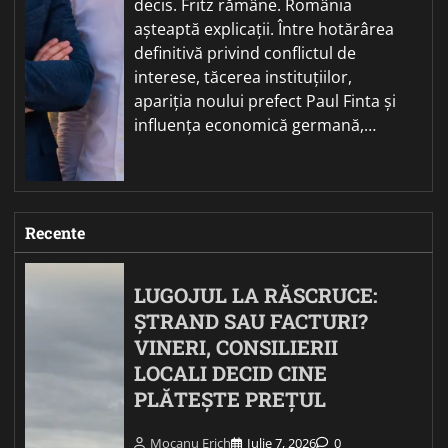
decis. Fritz rămâne. România
așteaptă explicații. Între hotărârea
definitivă privind conflictul de
interese, tăcerea instituțiilor,
apariția noului prefect Paul Finta și
influența economică germană,…
Recente
LUGOJUL LA RĂSCRUCE:
ȘTRAND SAU FACTURI?
VINERI, CONSILIERII
LOCALI DECID CINE
PLĂTEȘTE PREȚUL
Mocanu Erich
Iulie 7, 2026
0