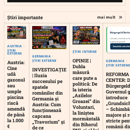
Știri importante
mai mult
AUSTRIA
ȘTIRI
ȘTIRI INTERNE
EXTERNE
GERMANIA
OPINIE |
ȘTIRI EXTERNE
GERMANIA
Austria:
ȘTIRI EXTERN
Dubla
Cine
INVESTIGAȚIE
măsură
udă
REFORMA
| Iluzia
care pute a
gazonul
CENTER: D
succesului pe
politică: De
sau
Bürgergeld
spatele
la isteria
umple
Guvernul 
românilor din
„Azilelor
piscina
introduce
Germania și
Groazei” din
riscă
„Grundsic
Austria: Cum
Voluntari,
amendă
– Schimbă
funcționează
la liniștea
de până
majore și r
capcana
mormântală
la 1.000
stricte pen
„Travorium” și
din Bihorul
€
românii di
de ce