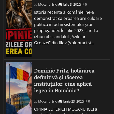
Mocanu Erich
Iulie 3, 2026
0
Istoria recentă a României ne-a
demonstrat că oroarea are culoare
politică în ochii sistemului și ai
propagandei. În iulie 2023, când a
izbucnit scandalul „Azilelor
Groazei” din Ilfov (Voluntari și…
Dominic Fritz, hotărârea
definitivă și tăcerea
instituțiilor: cine aplică
legea în România?
Mocanu Erich
Iunie 23, 2026
0
OPINIA LUI ERICH MOCANU ÎCCJ a