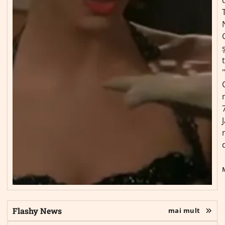
ș
Flashy News
mai mult