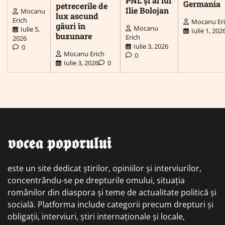
PNL și al lui
Germania
petrecerile de
Ilie Bolojan
Mocanu
lux ascund
Erich
Mocanu Er
găuri în
Mocanu
Iulie 5,
Iulie 1, 202
buzunare
Erich
2026
Iulie 3, 2026
0
Mocanu Erich
0
Iulie 3, 2026
0
𝖛𝖔𝖈𝖊𝖆 𝖕𝖔𝖕𝖔𝖗𝖚𝖑𝖚𝖎
este un site dedicat știrilor, opiniilor și interviurilor,
concentrându-se pe drepturile omului, situația
românilor din diaspora și teme de actualitate politică și
socială. Platforma include categorii precum drepturi și
obligații, interviuri, știri internaționale și locale,