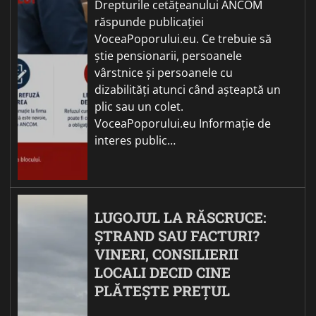
Drepturile cetățeanului ANCOM
răspunde publicației
VoceaPoporului.eu. Ce trebuie să
știe pensionarii, persoanele
vârstnice și persoanele cu
dizabilități atunci când așteaptă un
plic sau un colet.
VoceaPoporului.eu Informație de
interes public…
LUGOJUL LA RĂSCRUCE:
ȘTRAND SAU FACTURI?
VINERI, CONSILIERII
LOCALI DECID CINE
PLĂTEȘTE PREȚUL