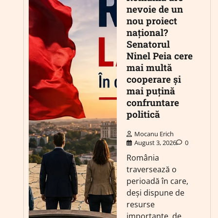
nevoie de un
nou proiect
național?
Senatorul
Ninel Peia cere
mai multă
cooperare și
mai puțină
confruntare
politică
Mocanu Erich
August 3, 2026
0
România
traversează o
perioadă în care,
deși dispune de
resurse
importante, de