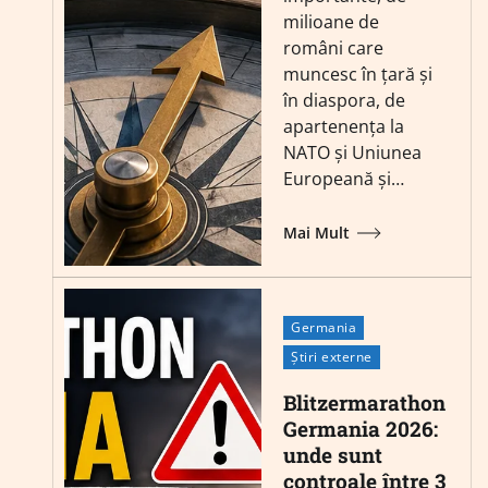
milioane de
români care
muncesc în țară și
în diaspora, de
apartenența la
NATO și Uniunea
Europeană și…
Mai Mult
Germania
Știri externe
Blitzermarathon
Germania 2026:
unde sunt
controale între 3