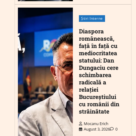
Știri Interne
Diaspora
românească,
față în față cu
mediocritatea
statului: Dan
Dungaciu cere
schimbarea
radicală a
relației
Bucureștiului
cu românii din
străinătate
Mocanu Erich
August 3, 2026
0