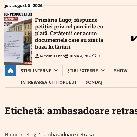
Skip
joi, august 6, 2026
to
content
Primăria Lugoj răspunde
petiției privind parcările cu
plată. Cetățenii cer acum
documentele care au stat la
baza hotărârii
Mocanu Erich
Iunie 9, 2026
0
ȘTIRI INTERNE
ȘTIRI EXTERNE
SHOW
INTREBAREA CITITORULUI
SONDAJ
Etichetă:
ambasadoare retra
Home
Blog
ambasadoare retrasă