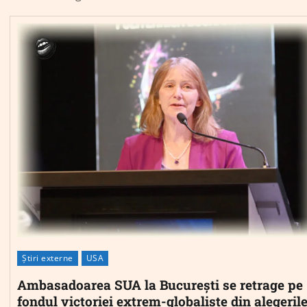
Știri externe
USA
Ambasadoarea SUA la București se retrage pe
fondul victoriei extrem-globaliste din alegeril