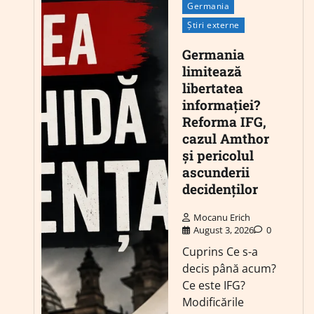
Germania
Știri externe
Germania
limitează
libertatea
informației?
Reforma IFG,
cazul Amthor
și pericolul
ascunderii
decidenților
Mocanu Erich
August 3, 2026
0
Cuprins Ce s-a
decis până acum?
Ce este IFG?
Modificările