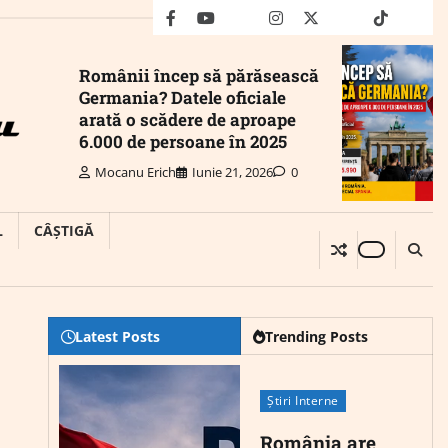
facebook
youtube
Mail
instagram
twitter
truth
tiktok
wha
Românii încep să părăsească
Germania? Datele oficiale
arată o scădere de aproape
6.000 de persoane în 2025
Mocanu Erich
Iunie 21, 2026
0
L
CÂȘTIGĂ
Latest Posts
Trending Posts
Știri Interne
România are