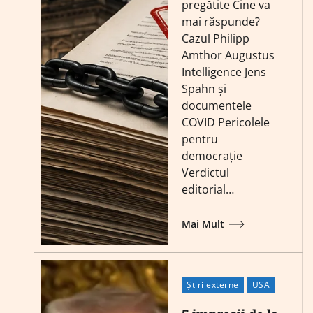
pregătite Cine va
mai răspunde?
Cazul Philipp
Amthor Augustus
Intelligence Jens
Spahn și
documentele
COVID Pericolele
pentru
democrație
Verdictul
editorial…
Mai Mult
Știri externe
USA