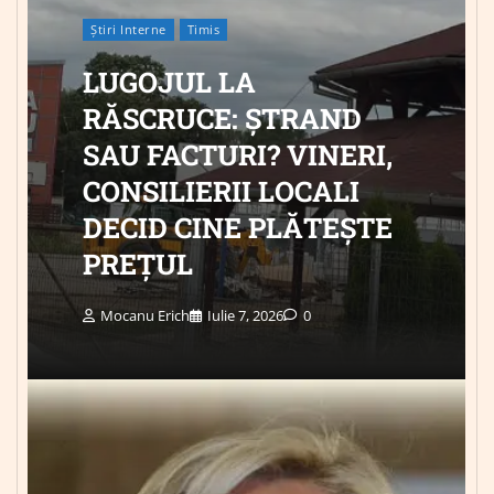
Știri Interne
Timis
LUGOJUL LA
RĂSCRUCE: ȘTRAND
SAU FACTURI? VINERI,
CONSILIERII LOCALI
DECID CINE PLĂTEȘTE
PREȚUL
Mocanu Erich
Iulie 7, 2026
0