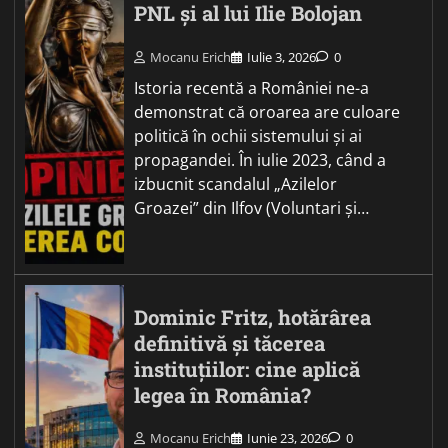
PNL și al lui Ilie Bolojan
Mocanu Erich
Iulie 3, 2026
0
Istoria recentă a României ne-a
demonstrat că oroarea are culoare
politică în ochii sistemului și ai
propagandei. În iulie 2023, când a
izbucnit scandalul „Azilelor
Groazei” din Ilfov (Voluntari și…
Dominic Fritz, hotărârea
definitivă și tăcerea
instituțiilor: cine aplică
legea în România?
Mocanu Erich
Iunie 23, 2026
0