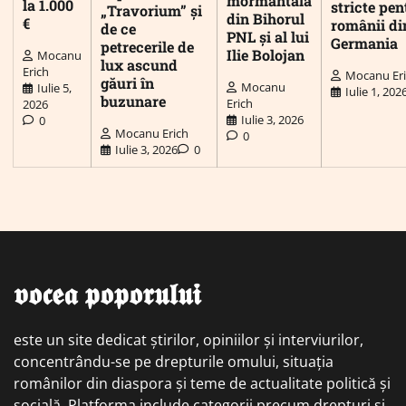
mormântală
la 1.000
stricte pen
„Travorium” și
din Bihorul
€
românii di
de ce
PNL și al lui
Germania
petrecerile de
Ilie Bolojan
Mocanu
lux ascund
Erich
Mocanu Er
găuri în
Mocanu
Iulie 5,
Iulie 1, 202
buzunare
Erich
2026
Iulie 3, 2026
0
Mocanu Erich
0
Iulie 3, 2026
0
𝖛𝖔𝖈𝖊𝖆 𝖕𝖔𝖕𝖔𝖗𝖚𝖑𝖚𝖎
este un site dedicat știrilor, opiniilor și interviurilor,
concentrându-se pe drepturile omului, situația
românilor din diaspora și teme de actualitate politică și
socială. Platforma include categorii precum drepturi și