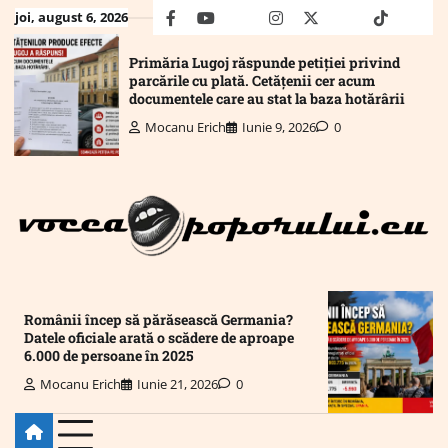
Skip
joi, august 6, 2026
facebook
youtube
Mail
instagram
twitter
truth
tiktok
wha
to
content
Primăria Lugoj răspunde petiției privind
parcările cu plată. Cetățenii cer acum
documentele care au stat la baza hotărârii
Mocanu Erich
Iunie 9, 2026
0
Românii încep să părăsească Germania?
Datele oficiale arată o scădere de aproape
6.000 de persoane în 2025
Mocanu Erich
Iunie 21, 2026
0