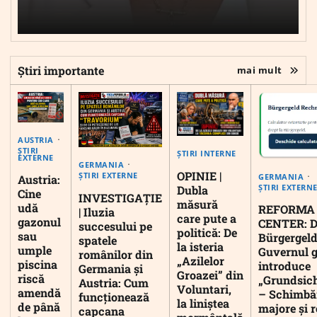
Știri importante
mai mult
AUSTRIA
ȘTIRI
ȘTIRI INTERNE
EXTERNE
GERMANIA
OPINIE |
ȘTIRI EXTERNE
GERMANIA
Austria:
ȘTIRI EXTERN
Dubla
Cine
INVESTIGAȚIE
măsură
udă
REFORMA
| Iluzia
care pute a
gazonul
CENTER: D
succesului pe
politică: De
sau
Bürgergeld
spatele
la isteria
umple
Guvernul 
românilor din
„Azilelor
piscina
introduce
Germania și
Groazei” din
riscă
„Grundsic
Austria: Cum
Voluntari,
amendă
– Schimbă
funcționează
la liniștea
de până
majore și r
capcana