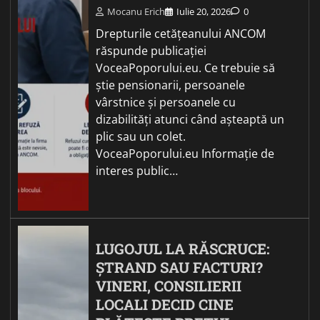
Mocanu Erich
Iulie 20, 2026
0
Drepturile cetățeanului ANCOM
răspunde publicației
VoceaPoporului.eu. Ce trebuie să
știe pensionarii, persoanele
vârstnice și persoanele cu
dizabilități atunci când așteaptă un
plic sau un colet.
VoceaPoporului.eu Informație de
interes public…
LUGOJUL LA RĂSCRUCE:
ȘTRAND SAU FACTURI?
VINERI, CONSILIERII
LOCALI DECID CINE