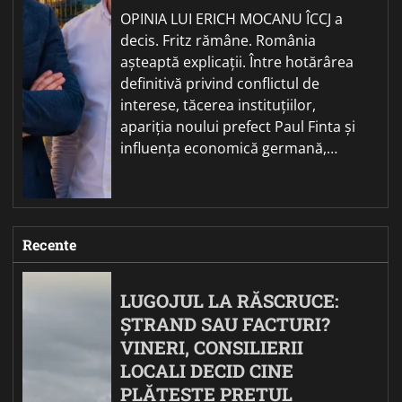
OPINIA LUI ERICH MOCANU ÎCCJ a
decis. Fritz rămâne. România
așteaptă explicații. Între hotărârea
definitivă privind conflictul de
interese, tăcerea instituțiilor,
apariția noului prefect Paul Finta și
influența economică germană,…
Recente
LUGOJUL LA RĂSCRUCE:
ȘTRAND SAU FACTURI?
VINERI, CONSILIERII
LOCALI DECID CINE
PLĂTEȘTE PREȚUL