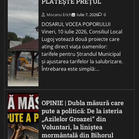
PLĂTEȘTE PREȚUL
Mocanu Erich
Iulie 7, 2026
0
DOSARUL VOCEA POPORULUI
Vineri, 10 iulie 2026, Consiliul Local
Lugoj votează două proiecte care
ating direct viața oamenilor:
tarifele pentru Ștrandul Municipal
și ajustarea tarifelor la salubrizare.
Întrebarea este simplă:…
OPINIE | Dubla măsură care
pute a politică: De la isteria
„Azilelor Groazei” din
Voluntari, la liniștea
mormântală din Bihorul