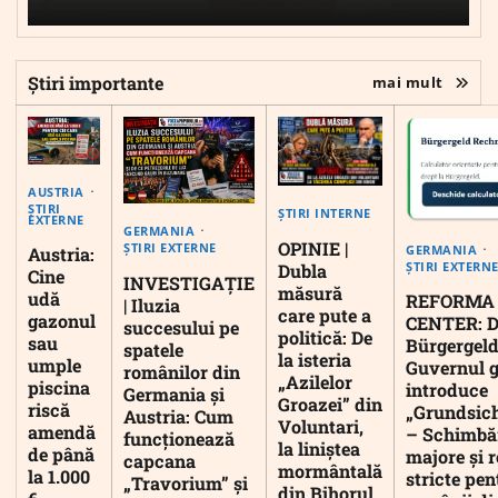
Știri importante
mai mult
AUSTRIA
ȘTIRI
ȘTIRI INTERNE
EXTERNE
GERMANIA
OPINIE |
ȘTIRI EXTERNE
GERMANIA
Austria:
ȘTIRI EXTERN
Dubla
Cine
INVESTIGAȚIE
măsură
udă
REFORMA
| Iluzia
care pute a
gazonul
CENTER: D
succesului pe
politică: De
sau
Bürgergeld
spatele
la isteria
umple
Guvernul 
românilor din
„Azilelor
piscina
introduce
Germania și
Groazei” din
riscă
„Grundsic
Austria: Cum
Voluntari,
amendă
– Schimbă
funcționează
la liniștea
de până
majore și r
capcana
mormântală
la 1.000
stricte pen
„Travorium” și
din Bihorul