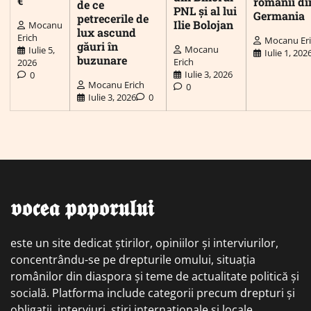
€
românii di
de ce
PNL și al lui
Germania
petrecerile de
Ilie Bolojan
Mocanu
lux ascund
Erich
Mocanu Er
găuri în
Mocanu
Iulie 5,
Iulie 1, 202
buzunare
Erich
2026
Iulie 3, 2026
0
Mocanu Erich
0
Iulie 3, 2026
0
𝖛𝖔𝖈𝖊𝖆 𝖕𝖔𝖕𝖔𝖗𝖚𝖑𝖚𝖎
este un site dedicat știrilor, opiniilor și interviurilor,
concentrându-se pe drepturile omului, situația
românilor din diaspora și teme de actualitate politică și
socială. Platforma include categorii precum drepturi și
obligații, interviuri, știri internaționale și locale,