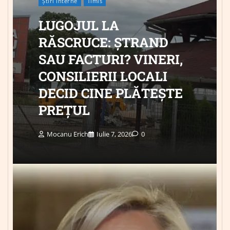
Știri Interne
Timis
LUGOJUL LA
RĂSCRUCE: ȘTRAND
SAU FACTURI? VINERI,
CONSILIERII LOCALI
DECID CINE PLĂTEȘTE
PREȚUL
Mocanu Erich
Iulie 7, 2026
0