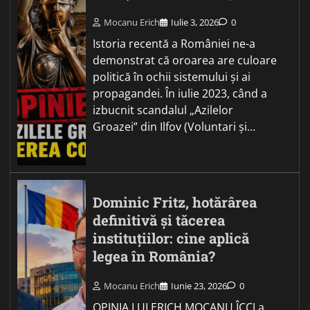
Mocanu Erich
Iulie 3, 2026
0
Istoria recentă a României ne-a
demonstrat că oroarea are culoare
politică în ochii sistemului și ai
propagandei. În iulie 2023, când a
izbucnit scandalul „Azilelor
Groazei” din Ilfov (Voluntari și…
Dominic Fritz, hotărârea
definitivă și tăcerea
instituțiilor: cine aplică
legea în România?
Mocanu Erich
Iunie 23, 2026
0
OPINIA LUI ERICH MOCANU ÎCCJ a