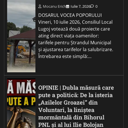
Mocanu Erich
Iulie 7, 2026
0
DOSARUL VOCEA POPORULUI
Vineri, 10 iulie 2026, Consiliul Local
Lugoj votează două proiecte care
ating direct viața oamenilor:
tarifele pentru Ștrandul Municipal
și ajustarea tarifelor la salubrizare.
Întrebarea este simplă:…
OPINIE | Dubla măsură care
pute a politică: De la isteria
„Azilelor Groazei” din
Voluntari, la liniștea
mormântală din Bihorul
PNL și al lui Ilie Bolojan