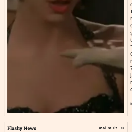
ș
Flashy News
mai mult