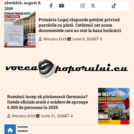
Skip
sâmbătă, august 8,
facebook
youtube
Mail
instagram
twitter
truth
tiktok
wha
2026
to
content
Primăria Lugoj răspunde petiției privind
parcările cu plată. Cetățenii cer acum
documentele care au stat la baza hotărârii
Mocanu Erich
Iunie 9, 2026
0
Românii încep să părăsească Germania?
Datele oficiale arată o scădere de aproape
6.000 de persoane în 2025
Mocanu Erich
Iunie 21, 2026
0