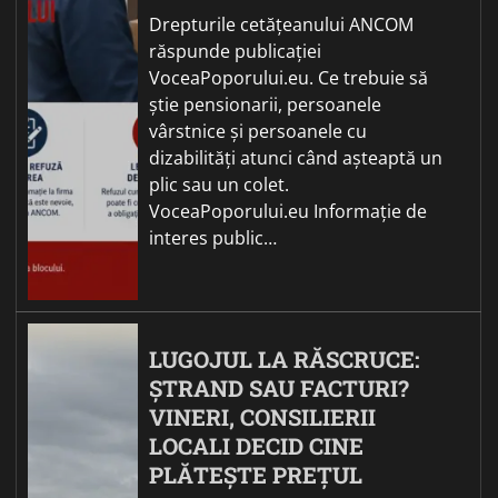
Drepturile cetățeanului ANCOM
răspunde publicației
VoceaPoporului.eu. Ce trebuie să
știe pensionarii, persoanele
vârstnice și persoanele cu
dizabilități atunci când așteaptă un
plic sau un colet.
VoceaPoporului.eu Informație de
interes public…
LUGOJUL LA RĂSCRUCE:
ȘTRAND SAU FACTURI?
VINERI, CONSILIERII
LOCALI DECID CINE
PLĂTEȘTE PREȚUL