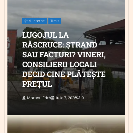
Știri Interne
Timis
LUGOJUL LA
RĂSCRUCE: ȘTRAND
SAU FACTURI? VINERI,
CONSILIERII LOCALI
DECID CINE PLĂTEȘTE
PREȚUL
Mocanu Erich
Iulie 7, 2026
0