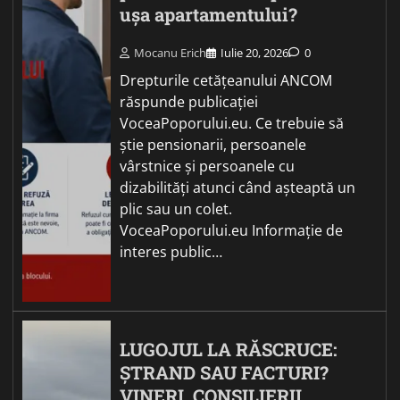
ușa apartamentului?
Mocanu Erich
Iulie 20, 2026
0
Drepturile cetățeanului ANCOM
răspunde publicației
VoceaPoporului.eu. Ce trebuie să
știe pensionarii, persoanele
vârstnice și persoanele cu
dizabilități atunci când așteaptă un
plic sau un colet.
VoceaPoporului.eu Informație de
interes public…
LUGOJUL LA RĂSCRUCE:
ȘTRAND SAU FACTURI?
VINERI, CONSILIERII