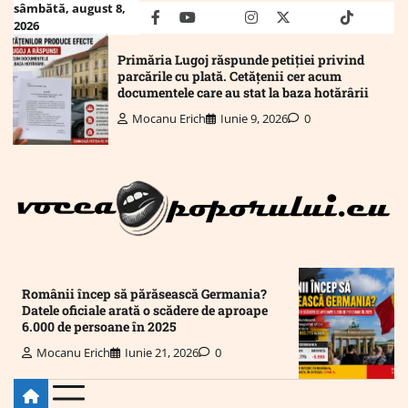
Skip
sâmbătă, august 8,
facebook
youtube
Mail
instagram
twitter
truth
tiktok
wha
2026
to
content
Primăria Lugoj răspunde petiției privind
parcările cu plată. Cetățenii cer acum
documentele care au stat la baza hotărârii
Mocanu Erich
Iunie 9, 2026
0
Românii încep să părăsească Germania?
Datele oficiale arată o scădere de aproape
6.000 de persoane în 2025
Mocanu Erich
Iunie 21, 2026
0