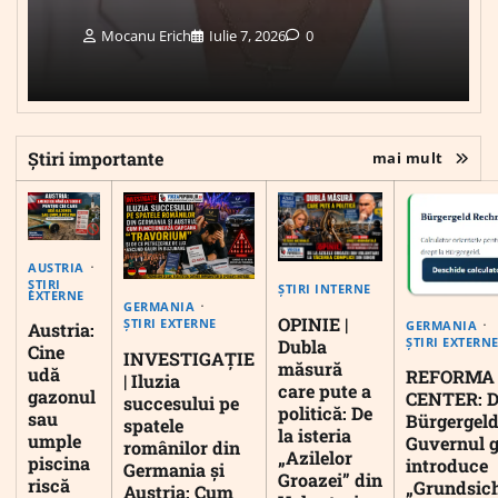
Mocanu Erich
Iulie 7, 2026
0
Știri importante
mai mult
AUSTRIA
ȘTIRI
ȘTIRI INTERNE
EXTERNE
GERMANIA
OPINIE |
ȘTIRI EXTERNE
GERMANIA
Austria:
ȘTIRI EXTERN
Dubla
Cine
INVESTIGAȚIE
măsură
udă
REFORMA
| Iluzia
care pute a
gazonul
CENTER: D
succesului pe
politică: De
sau
Bürgergeld
spatele
la isteria
umple
Guvernul 
românilor din
„Azilelor
piscina
introduce
Germania și
Groazei” din
riscă
„Grundsic
Austria: Cum