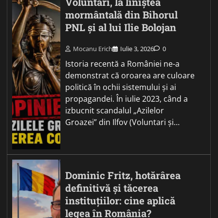
Voluntari, la liniștea
mormântală din Bihorul
PNL și al lui Ilie Bolojan
Mocanu Erich
Iulie 3, 2026
0
Istoria recentă a României ne-a
demonstrat că oroarea are culoare
politică în ochii sistemului și ai
propagandei. În iulie 2023, când a
izbucnit scandalul „Azilelor
Groazei” din Ilfov (Voluntari și…
Dominic Fritz, hotărârea
definitivă și tăcerea
instituțiilor: cine aplică
legea în România?