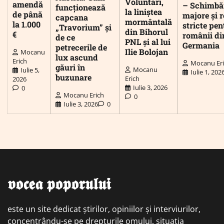
Voluntari,
amendă
– Schimbă
funcționează
la liniștea
de până
majore și r
capcana
mormântală
la 1.000
stricte pen
„Travorium” și
din Bihorul
€
românii di
de ce
PNL și al lui
Germania
petrecerile de
Ilie Bolojan
Mocanu
lux ascund
Erich
Mocanu Er
găuri în
Mocanu
Iulie 5,
Iulie 1, 202
buzunare
Erich
2026
Iulie 3, 2026
0
Mocanu Erich
0
Iulie 3, 2026
0
𝖛𝖔𝖈𝖊𝖆 𝖕𝖔𝖕𝖔𝖗𝖚𝖑𝖚𝖎
este un site dedicat știrilor, opiniilor și interviurilor,
concentrându-se pe drepturile omului, situația