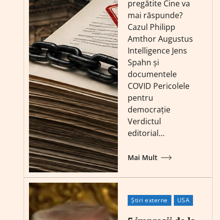
pregătite Cine va
mai răspunde?
Cazul Philipp
Amthor Augustus
Intelligence Jens
Spahn și
documentele
COVID Pericolele
pentru
democrație
Verdictul
editorial…
Mai Mult
Știri externe
USA