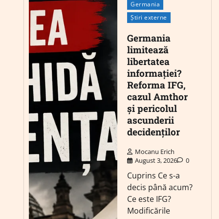
Germania
Știri externe
Germania
limitează
libertatea
informației?
Reforma IFG,
cazul Amthor
și pericolul
ascunderii
decidenților
Mocanu Erich
August 3, 2026
0
Cuprins Ce s-a
decis până acum?
Ce este IFG?
Modificările