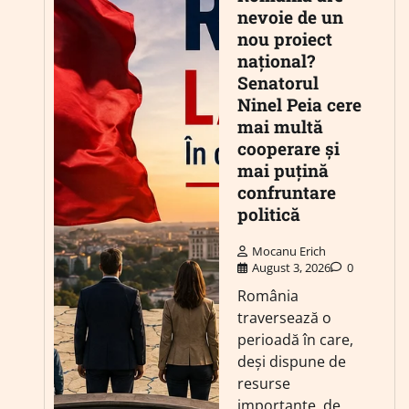
nevoie de un
nou proiect
național?
Senatorul
Ninel Peia cere
mai multă
cooperare și
mai puțină
confruntare
politică
Mocanu Erich
August 3, 2026
0
România
traversează o
perioadă în care,
deși dispune de
resurse
importante, de