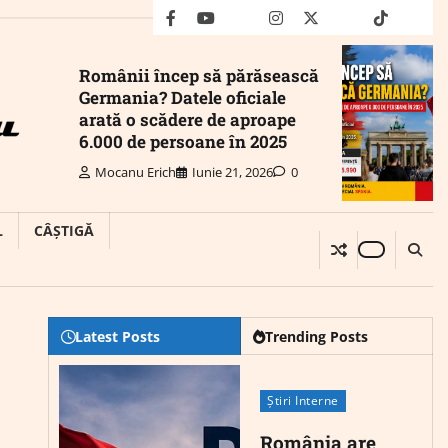
facebook
youtube
Mail
instagram
twitter
truth
tiktok
wha
Românii încep să părăsească
Germania? Datele oficiale
arată o scădere de aproape
6.000 de persoane în 2025
Mocanu Erich
Iunie 21, 2026
0
L
CÂȘTIGĂ
Latest Posts
Trending Posts
Știri Interne
România are