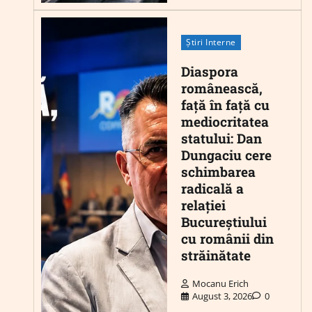
Știri Interne
Diaspora
românească,
față în față cu
mediocritatea
statului: Dan
Dungaciu cere
schimbarea
radicală a
relației
Bucureștiului
cu românii din
străinătate
Mocanu Erich
August 3, 2026
0