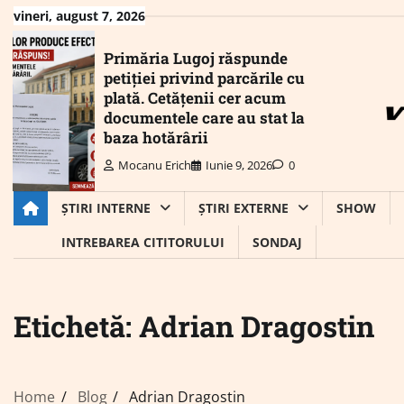
Skip
vineri, august 7, 2026
to
content
Primăria Lugoj răspunde
petiției privind parcările cu
plată. Cetățenii cer acum
documentele care au stat la
baza hotărârii
Mocanu Erich
Iunie 9, 2026
0
ȘTIRI INTERNE
ȘTIRI EXTERNE
SHOW
INTREBAREA CITITORULUI
SONDAJ
Etichetă:
Adrian Dragostin
Home
Blog
Adrian Dragostin