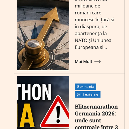
milioane de
români care
muncesc în țară și
în diaspora, de
apartenența la
NATO și Uniunea
Europeană și…
Mai Mult
Germania
Știri externe
Blitzermarathon
Germania 2026:
unde sunt
controale între 3