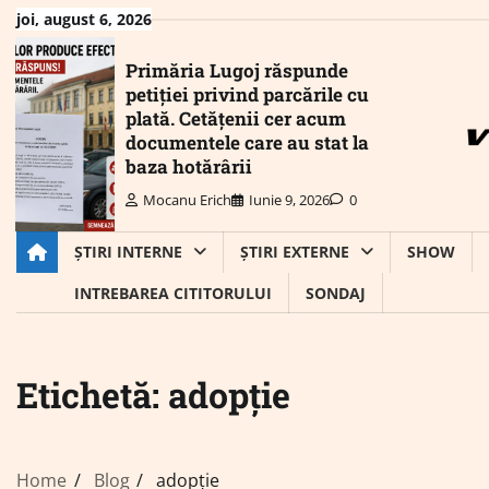
Skip
joi, august 6, 2026
to
content
Primăria Lugoj răspunde
petiției privind parcările cu
plată. Cetățenii cer acum
documentele care au stat la
baza hotărârii
Mocanu Erich
Iunie 9, 2026
0
ȘTIRI INTERNE
ȘTIRI EXTERNE
SHOW
INTREBAREA CITITORULUI
SONDAJ
Etichetă:
adopție
Home
Blog
adopție