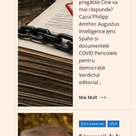
pregătite Cine va
mai răspunde?
Cazul Philipp
Amthor Augustus
Intelligence Jens
Spahn și
documentele
COVID Pericolele
pentru
democrație
Verdictul
editorial…
Mai Mult
Știri externe
USA