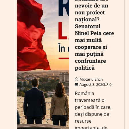
nevoie de un
nou proiect
național?
Senatorul
Ninel Peia cere
mai multă
cooperare și
mai puțină
confruntare
politică
Mocanu Erich
August 3, 2026
0
România
traversează o
perioadă în care,
deși dispune de
resurse
importante, de