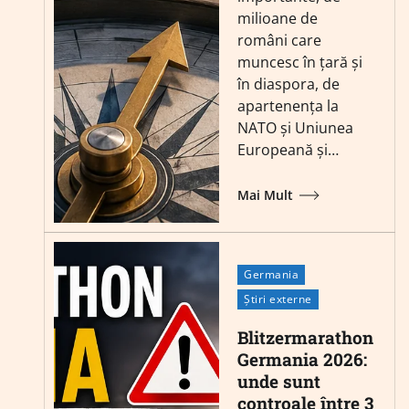
milioane de
români care
muncesc în țară și
în diaspora, de
apartenența la
NATO și Uniunea
Europeană și…
Mai Mult
Germania
Știri externe
Blitzermarathon
Germania 2026:
unde sunt
controale între 3