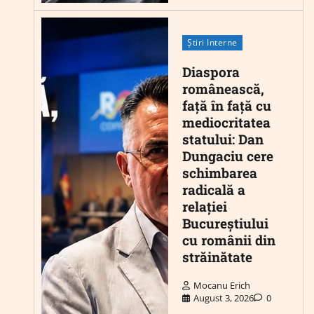
Știri Interne
Diaspora
românească,
față în față cu
mediocritatea
statului: Dan
Dungaciu cere
schimbarea
radicală a
relației
Bucureștiului
cu românii din
străinătate
Mocanu Erich
August 3, 2026
0