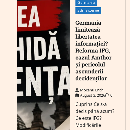
Germania
Știri externe
Germania
limitează
libertatea
informației?
Reforma IFG,
cazul Amthor
și pericolul
ascunderii
decidenților
Mocanu Erich
August 3, 2026
0
Cuprins Ce s-a
decis până acum?
Ce este IFG?
Modificările