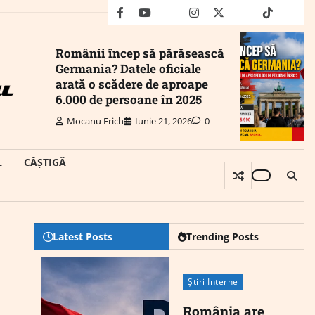
facebook
youtube
Mail
instagram
twitter
truth
tiktok
wha
Românii încep să părăsească
Germania? Datele oficiale
arată o scădere de aproape
6.000 de persoane în 2025
Mocanu Erich
Iunie 21, 2026
0
L
CÂȘTIGĂ
Latest Posts
Trending Posts
Știri Interne
România are