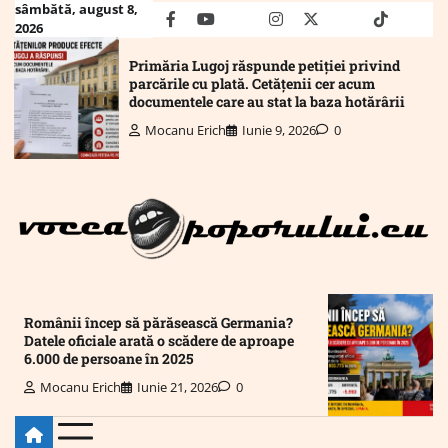
Skip
sâmbătă, august 8,
facebook
youtube
Mail
instagram
twitter
truth
tiktok
wha
2026
to
content
Primăria Lugoj răspunde petiției privind
parcările cu plată. Cetățenii cer acum
documentele care au stat la baza hotărârii
Mocanu Erich
Iunie 9, 2026
0
Românii încep să părăsească Germania?
Datele oficiale arată o scădere de aproape
6.000 de persoane în 2025
Mocanu Erich
Iunie 21, 2026
0