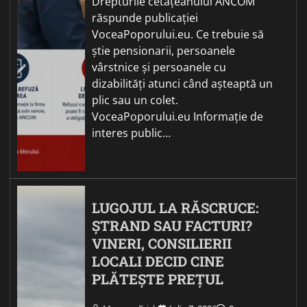
Drepturile cetățeanului ANCOM
răspunde publicației
VoceaPoporului.eu. Ce trebuie să
știe pensionarii, persoanele
vârstnice și persoanele cu
dizabilități atunci când așteaptă un
plic sau un colet.
VoceaPoporului.eu Informație de
interes public…
LUGOJUL LA RĂSCRUCE:
ȘTRAND SAU FACTURI?
VINERI, CONSILIERII
LOCALI DECID CINE
PLĂTEȘTE PREȚUL