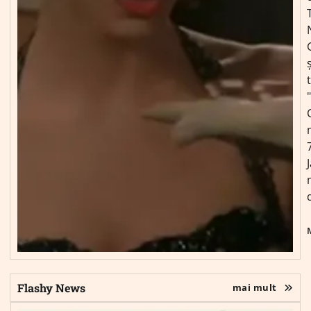
ș
Flashy News
mai mult