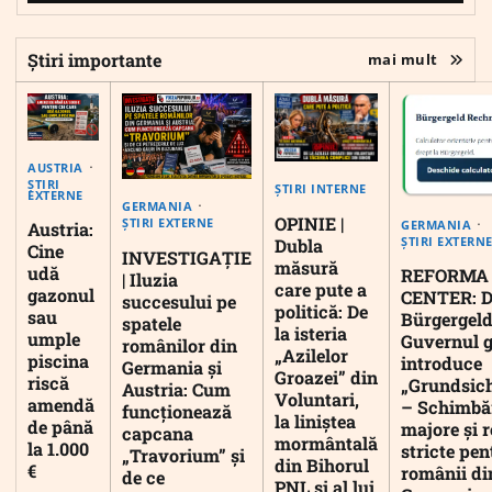
Știri importante
mai mult
AUSTRIA
ȘTIRI
ȘTIRI INTERNE
EXTERNE
GERMANIA
OPINIE |
ȘTIRI EXTERNE
GERMANIA
Austria:
ȘTIRI EXTERN
Dubla
Cine
INVESTIGAȚIE
măsură
udă
REFORMA
| Iluzia
care pute a
gazonul
CENTER: D
succesului pe
politică: De
sau
Bürgergeld
spatele
la isteria
umple
Guvernul 
românilor din
„Azilelor
piscina
introduce
Germania și
Groazei” din
riscă
„Grundsic
Austria: Cum
Voluntari,
amendă
– Schimbă
funcționează
la liniștea
de până
majore și r
capcana
mormântală
la 1.000
stricte pen
„Travorium” și
din Bihorul
€
românii di
de ce
PNL și al lui