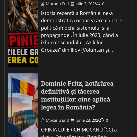
Mocanu Erich
Iulie 3, 2026
0
Istoria recentă a României ne-a
demonstrat că oroarea are culoare
politică în ochii sistemului și ai
propagandei. În iulie 2023, când a
izbucnit scandalul „Azilelor
Groazei” din Ilfov (Voluntari și…
Dominic Fritz, hotărârea
definitivă și tăcerea
instituțiilor: cine aplică
legea în România?
Mocanu Erich
Iunie 23, 2026
0
OPINIA LUI ERICH MOCANU ÎCCJ a
decis. Fritz rămâne. România