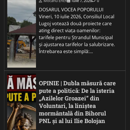
Mocanu Erich
Iulie 7, 2026
0
DOSARUL VOCEA POPORULUI
Vineri, 10 iulie 2026, Consiliul Local
Lugoj votează două proiecte care
ating direct viața oamenilor:
tarifele pentru Ștrandul Municipal
și ajustarea tarifelor la salubrizare.
Întrebarea este simplă:…
OPINIE | Dubla măsură care
pute a politică: De la isteria
„Azilelor Groazei” din
Voluntari, la liniștea
mormântală din Bihorul
PNL și al lui Ilie Bolojan