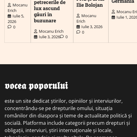
Germania
petrecerile de
Ilie Bolojan
Mocanu
lux ascund
Erich
Mocanu Er
găuri în
Mocanu
Iulie 5,
Iulie 1, 202
buzunare
Erich
2026
Iulie 3, 2026
0
Mocanu Erich
0
Iulie 3, 2026
0
𝖛𝖔𝖈𝖊𝖆 𝖕𝖔𝖕𝖔𝖗𝖚𝖑𝖚𝖎
este un site dedicat știrilor, opiniilor și interviurilor,
concentrându-se pe drepturile omului, situația
românilor din diaspora și teme de actualitate politică și
socială. Platforma include categorii precum drepturi și
obligații, interviuri, știri internaționale și locale,